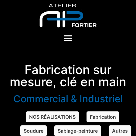
Fabrication sur
mesure, clé en main
Commercial & Industriel
NOS RÉALISATIONS
Fabrication
Soudure
Sablage-peinture
Autres