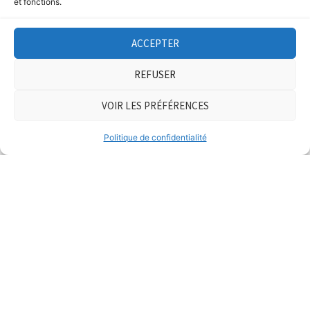
et fonctions.
ACCEPTER
REFUSER
VOIR LES PRÉFÉRENCES
Politique de confidentialité
Nos spécialités
Notre équipe vous offre un service clé en main
pour vos différents besoins spécifiques selon
vos spécifications.
Contactez-nous
dès